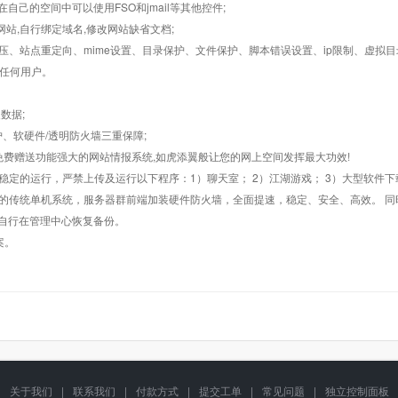
在自己的空间中可以使用FSO和jmail等其他控件;
止网站,自行绑定域名,修改网站缺省文档;
AR解压、站点重定向、mime设置、目录保护、文件保护、脚本错误设置、ip限制、虚拟
对任何用户。
数据;
护、软硬件/透明防火墙三重保障;
购，免费赠送功能强大的网站情报系统,如虎添翼般让您的网上空间发挥最大功效!
常稳定的运行，严禁上传及运行以下程序：1）聊天室； 2）江湖游戏； 3）大型软件下
般的传统单机系统，服务器群前端加装硬件防火墙，全面提速，稳定、安全、高效。 同时
以自行在管理中心恢复备份。
案。
关于我们
|
联系我们
|
付款方式
|
提交工单
|
常见问题
|
独立控制面板