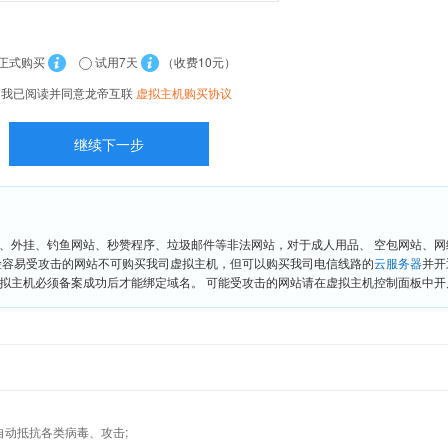
正式购买
试用7天
（收费10元）
我已阅读并同意龙帝互联
虚拟主机购买协议
、外挂、钓鱼网站、秒赞程序、垃圾邮件等非法网站，对于成人用品、 空包网站、
险容易受攻击的网站不可购买我司虚拟主机，但可以购买我司电信线路的
云服务器
并开
拟主机必须备案成功后才能绑定域名。 可能受攻击的网站请在虚拟主机控制面板中开启“
墙,自动抵抗各类病毒、攻击;