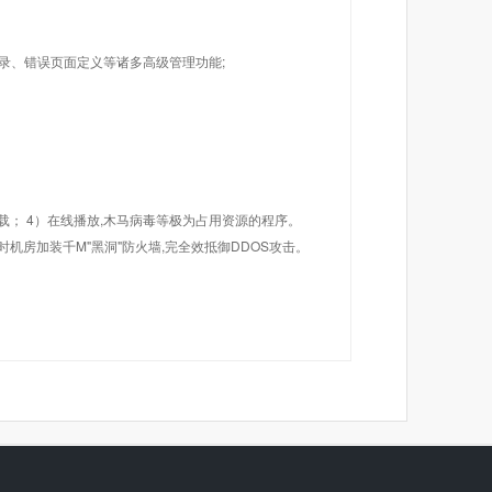
目录、错误页面定义等诸多高级管理功能;
载； 4）在线播放,木马病毒等极为占用资源的程序。
机房加装千M"黑洞"防火墙,完全效抵御DDOS攻击。