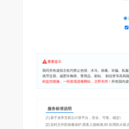
重要提示
我司所有虚拟主机均禁止色情、木马、病毒、诈骗、私服
戏币交易、减肥丰胸类、警用品、刷钻、 刷信誉等高风
的监控措施，一经发现违规网站，立即关闭！
所有国内虚
服务标准说明
[1] 基于龙帝互联云计算平台，安全、可靠、稳定!;
[2] 实时文件防病毒保护,黑客入侵检测,IIS 应用防火