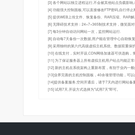
[3] 各个网站以独立进程运行,不会被其他站点负载影响,
[4] 功能强大控制面板,可以直接修改FTP密码,自行停
[5] 提供WEB上传文件、恢复备份、RAR压缩、R
[6] 无障碍技术支持：24×7×365制技术支持，微笑面
[7] 每3分钟自动访问网站一次，监控网站运行.
[8] 自动每7天备份一次数据,用户能在管理中心自助恢复
[9] 采用独特的第六代高级虚拟主机系统、数据双重保
[10] 在线支付，实时开设,CDN网络加速器可供选
[11] 为了保证服务器上所有虚拟主机用户站点均能正
[12] 新的主机在系统架构上重新布置，有别于业内一
[13]业界完善的主机控制面板，40余项管理功能，可
[14]提供备案服务,空间开通后，请于7天内进行网站备
[15] 试用7天.开设方式选择为"试用7天"即可。