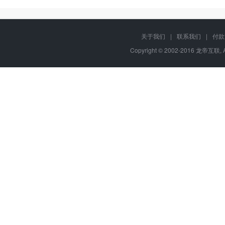
ASP
rar在线压缩
10重安全保障
关于我们
|
联系我们
|
付款
Copyright © 2002-2016 龙帝互联, 
ASP.net
免费预装软件
万兆防火墙系统
MSSQL版本:2012/
Urlrewrite
400服务电话
2014/2016
MySQL
7*24小时在线有问
流量分析
版本:5.1/5.6
必答
7*24小时电话技术
Access数据库
访问统计
支持
memcached
日志自助下载