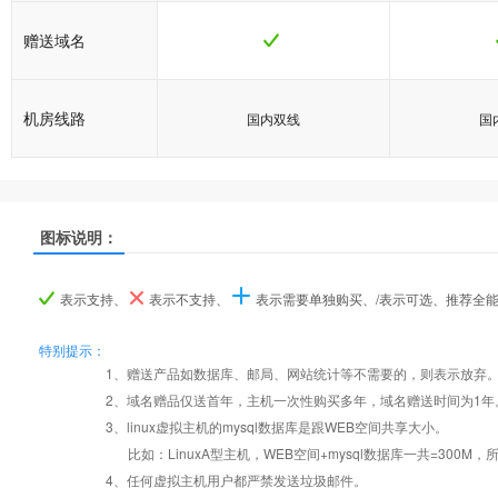
赠送域名
机房线路
国内双线
国
图标说明：
产品名称
产品名称
产品名称
双栈普及型
双栈普及型
双栈普及型
双栈
双栈
双栈
表示支持、
表示不支持、
表示需要单独购买、/表示可选、推荐全
产品编号
产品编号
产品编号
v6b001
v6b001
v6b001
v
v
v
特别提示：
1、赠送产品如数据库、邮局、网站统计等不需要的，则表示放弃
2、域名赠品仅送首年，主机一次性购买多年，域名赠送时间为1年
操作系统
设置首页
数据定期备份
Windows/Linux
Windo
3、linux虚拟主机的mysql数据库是跟WEB空间共享大小。
比如：LinuxA型主机，WEB空间+mysql数据库一共=3
PHP
错误页面定义
数据自助恢复
4、任何虚拟主机用户都严禁发送垃圾邮件。